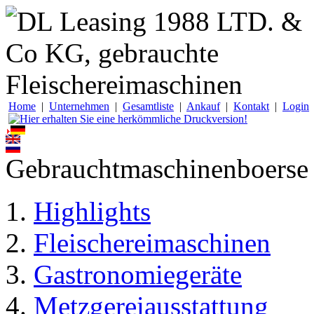
Home
|
Unternehmen
|
Gesamtliste
|
Ankauf
|
Kontakt
|
Login
Gebrauchtmaschinenboerse
Highlights
Fleischereimaschinen
Gastronomiegeräte
Metzgereiausstattung