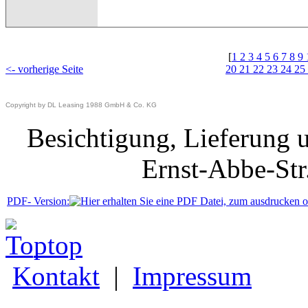
[
1
2
3
4
5
6
7
8
9
<- vorherige Seite
20
21
22
23
24
25
Copyright by DL Leasing 1988 GmbH & Co. KG
Besichtigung, Lieferung 
Ernst-Abbe-Str
PDF- Version:
_top
Kontakt
|
Impressum