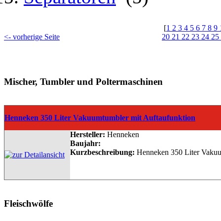
[
1
2
3
4
5
6
7
8
9
<- vorherige Seite
20
21
22
23
24
25
Mischer, Tumbler und Poltermaschinen
Henneken 350 Liter Vakuumtumbler mit Auftaufunktion
Hersteller:
Henneken
Baujahr:
Kurzbeschreibung:
Henneken 350 Liter Vakuum
Fleischwölfe