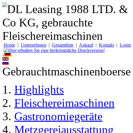
Home
|
Unternehmen
|
Gesamtliste
|
Ankauf
|
Kontakt
|
Login
Gebrauchtmaschinenboerse
Highlights
Fleischereimaschinen
Gastronomiegeräte
Metzgereiausstattung