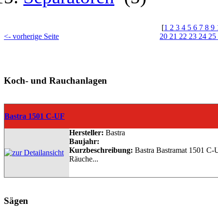
[
1
2
3
4
5
6
7
8
9
<- vorherige Seite
20
21
22
23
24
25
Koch- und Rauchanlagen
Bastra 1501 C-UF
Hersteller:
Bastra
Baujahr:
Kurzbeschreibung:
Bastra Bastramat 1501 C-
Räuche...
Sägen