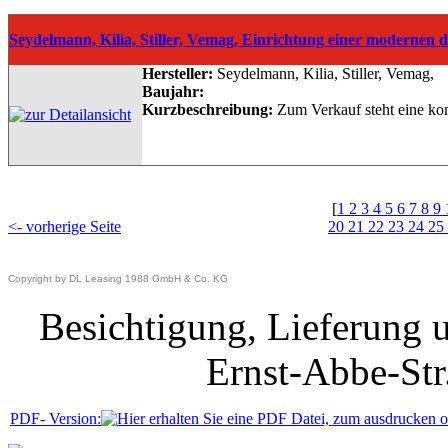
Seydelmann, Kilia, Stiller, Vemag, Einrichtung einer modernen 
Hersteller:
Seydelmann, Kilia, Stiller, Vemag,
Baujahr:
Kurzbeschreibung:
Zum Verkauf steht eine kom
[
1
2
3
4
5
6
7
8
9
<- vorherige Seite
20
21
22
23
24
25
Copyright by DL Leasing 1988 GmbH & Co. KG
Besichtigung, Lieferung 
Ernst-Abbe-Str
PDF- Version: