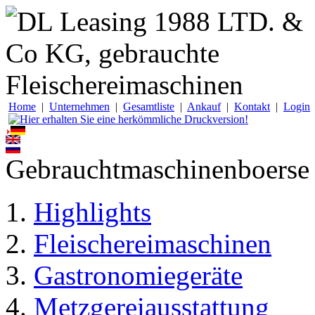
Home
|
Unternehmen
|
Gesamtliste
|
Ankauf
|
Kontakt
|
Login
Gebrauchtmaschinenboerse
Highlights
Fleischereimaschinen
Gastronomiegeräte
Metzgereiausstattung