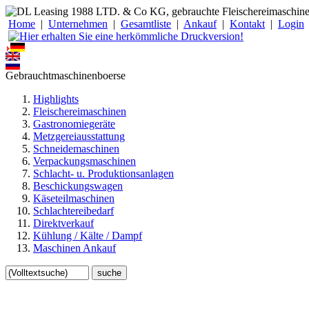
Home
|
Unternehmen
|
Gesamtliste
|
Ankauf
|
Kontakt
|
Login
Gebrauchtmaschinenboerse
Highlights
Fleischereimaschinen
Gastronomiegeräte
Metzgereiausstattung
Schneidemaschinen
Verpackungsmaschinen
Schlacht- u. Produktionsanlagen
Beschickungswagen
Käseteilmaschinen
Schlachtereibedarf
Direktverkauf
Kühlung / Kälte / Dampf
Maschinen Ankauf