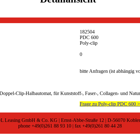
182504
PDC 600
Poly-clip
0
bitte Anfragen (ist abhängig 
oppel-Clip-Halbautomat, für Kunststoff-, Faser-, Collagen- und Naturd
Frage zu Poly-clip PDC 600 
L Leasing GmbH & Co. KG | Ernst-Abbe-Straße 12 | D-56070 Koble
phone +49(0)261 88 93 10 | fax +49(0)261 80 44 28