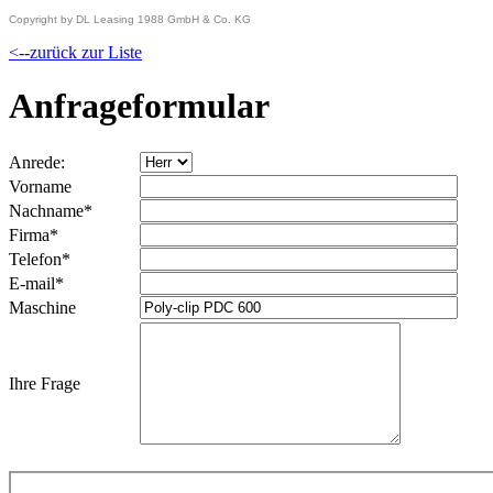
Copyright by DL Leasing 1988 GmbH & Co. KG
<--zurück zur Liste
Anfrageformular
Anrede:
Vorname
Nachname*
Firma*
Telefon*
E-mail*
Maschine
Ihre Frage